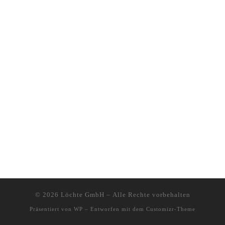
© 2026
Löchte GmbH
– Alle Rechte vorbehalten
Präsentiert von
WP
– Entworfen mit dem
Customizr-Theme