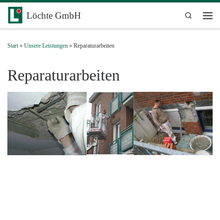
Zum Inhalt springen
Löchte GmbH
Search
Men
Start
»
Unsere Leistungen
»
Reparaturarbeiten
Reparaturarbeiten