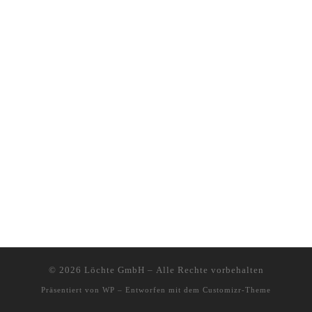
© 2026
Löchte GmbH
– Alle Rechte vorbehalten
Präsentiert von
WP
– Entworfen mit dem
Customizr-Theme