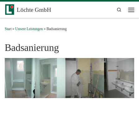
Zum Inhalt springen
Löchte GmbH
Search
Men
Start
»
Unsere Leistungen
»
Badsanierung
Badsanierung